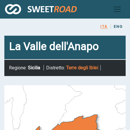
Salta
al
contenuto
principale
ITA
ENG
La Valle dell'Anapo
Regione:
Sicilia
Distretto:
Terre degli Iblei